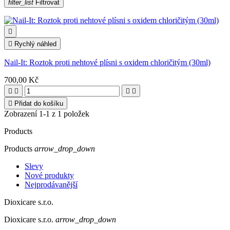
filter_list
Filtrovat


Rychlý náhled
Nail-It: Roztok proti nehtové plísni s oxidem chloričitým (30ml)
700,00 Kč





Přidat do košíku
Zobrazení 1-1 z 1 položek
Products
Products
arrow_drop_down
Slevy
Nové produkty
Nejprodávanější
Dioxicare s.r.o.
Dioxicare s.r.o.
arrow_drop_down