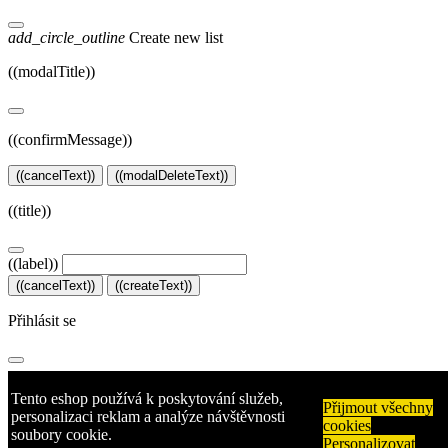
add_circle_outline
Create new list
((modalTitle))
((confirmMessage))
((cancelText))
((modalDeleteText))
((title))
((label))
((cancelText))
((createText))
Přihlásit se
Musíte být přihlášen, abyste si mohli výrobky uložit do svého
Tento eshop používá k poskytování služeb,
seznamu přání.
Přijmout všechny
personalizaci reklam a analýze návštěvnosti
cookies
soubory cookie.
((loginText))
((cancelText))
Personalizovat