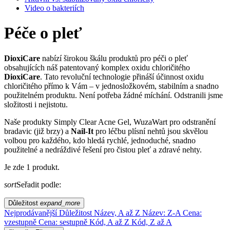
Video o bakteriích
Péče o pleť
DioxiCare
nabízí širokou škálu produktů pro péči o pleť
obsahujících náš patentovaný komplex oxidu chloričitého
DioxiCare
. Tato revoluční technologie přináší účinnost oxidu
chloričitého přímo k Vám – v jednosložkovém, stabilním a snadno
použitelném produktu. Není potřeba žádné míchání. Odstranili jsme
složitosti i nejistotu.
Naše produkty Simply Clear Acne Gel, WuzaWart pro odstranění
bradavic (již brzy) a
Nail-It
pro léčbu plísní nehtů jsou skvělou
volbou pro každého, kdo hledá rychlé, jednoduché, snadno
použitelné a nedráždivé řešení pro čistou pleť a zdravé nehty.
Je zde 1 produkt.
sort
Seřadit podle:
Důležitost
expand_more
Nejprodávanější
Důležitost
Název, A až Z
Název: Z-A
Cena:
vzestupně
Cena: sestupně
Kód, A až Z
Kód, Z až A